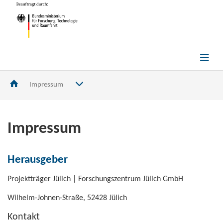
Impressum
Im­pres­sum
Her­aus­ge­ber
Pro­jekt­trä­ger Jü­lich | For­schungs­zen­trum Jü­lich GmbH
Wilhelm-​Johnen-Straße, 52428 Jü­lich
Kon­takt