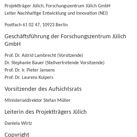
Pro­jekt­trä­ger Jü­lich, For­schungs­zen­trum Jü­lich GmbH
Lei­ter Nach­hal­ti­ge Ent­wick­lung und In­no­va­ti­on (NEI)
Post­fach 61 02 47, 10923 Ber­lin
Ge­schäfts­füh­rung der For­schungs­zen­trum Jü­lich
GmbH
Prof. Dr. As­trid Lam­brecht (Vor­sit­zen­de)
Dr. Ste­pha­nie Bauer (Stell­ver­tre­ten­de Vor­sit­zen­de)
Prof. Dr. Ir. Pie­ter Jan­sens
Prof. Dr. Lau­rens Kui­pers
Vor­sit­zen­der des Auf­sichts­rats
Mi­nis­te­ri­al­di­rek­tor Ste­fan Mül­ler
Lei­te­rin des Pro­jekt­trä­gers Jü­lich
Da­nie­la Wirtz
Co­py­right