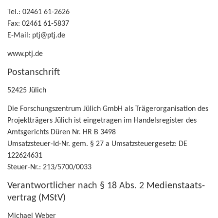
Tel.: 02461 61-​2626
Fax: 02461 61-​5837
E-​Mail: ptj@ptj.de
www.ptj.de
Post­an­schrift
52425 Jü­lich
Die For­schungs­zen­trum Jü­lich GmbH als Trä­ger­or­ga­ni­sa­ti­on des
Pro­jekt­trä­gers Jü­lich ist ein­ge­tra­gen im Han­dels­re­gis­ter des
Amts­ge­richts Düren Nr. HR B 3498
Umsatzsteuer-​Id-Nr. gem. § 27 a Um­satz­steu­er­ge­setz: DE
122624631
Steuer-​Nr.: 213/5700/0033
Ver­ant­wort­li­cher nach § 18 Abs. 2 Me­di­en­staats­
ver­trag (MStV)
Mi­cha­el Weber