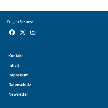
Fol­gen Sie uns:
Kon­takt
In­halt
Im­pres­sum
Da­ten­schutz
News­let­ter