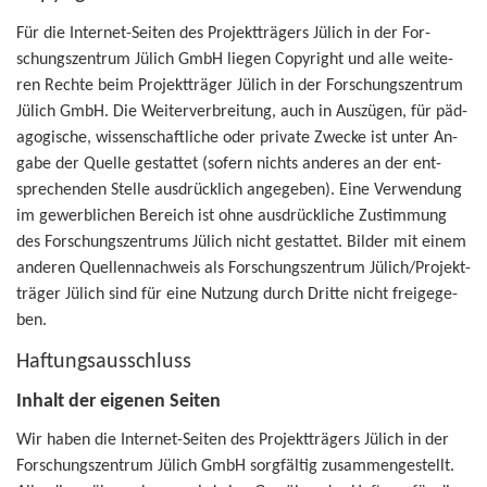
Für die Internet-​Seiten des Pro­jekt­trä­gers Jü­lich in der For­
schungs­zen­trum Jü­lich GmbH lie­gen Co­py­right und alle wei­te­
ren Rech­te beim Pro­jekt­trä­ger Jü­lich in der For­schungs­zen­trum
Jü­lich GmbH. Die Wei­ter­ver­brei­tung, auch in Aus­zü­gen, für päd­
ago­gi­sche, wis­sen­schaft­li­che oder pri­va­te Zwe­cke ist unter An­
ga­be der Quel­le ge­stat­tet (so­fern nichts an­de­res an der ent­
spre­chen­den Stel­le aus­drück­lich an­ge­ge­ben). Eine Ver­wen­dung
im ge­werb­li­chen Be­reich ist ohne aus­drück­li­che Zu­stim­mung
des For­schungs­zen­trums Jü­lich nicht ge­stat­tet. Bil­der mit einem
an­de­ren Quel­len­nach­weis als For­schungs­zen­trum Jü­lich/Pro­jekt­
trä­ger Jü­lich sind für eine Nut­zung durch Drit­te nicht frei­ge­ge­
ben.
Haf­tungs­aus­schluss
In­halt der ei­ge­nen Sei­ten
Wir haben die Internet-​Seiten des Pro­jekt­trä­gers Jü­lich in der
For­schungs­zen­trum Jü­lich GmbH sorg­fäl­tig zu­sam­men­ge­stellt.