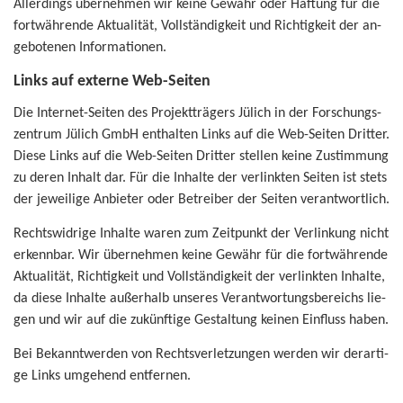
Al­ler­dings über­neh­men wir keine Ge­währ oder Haf­tung für die
fort­wäh­ren­de Ak­tua­li­tät, Voll­stän­dig­keit und Rich­tig­keit der an­
ge­bo­te­nen In­for­ma­tio­nen.
Links auf ex­ter­ne Web-​Seiten
Die Internet-​Seiten des Pro­jekt­trä­gers Jü­lich in der For­schungs­
zen­trum Jü­lich GmbH ent­hal­ten Links auf die Web-​Seiten Drit­ter.
Diese Links auf die Web-​Seiten Drit­ter stel­len keine Zu­stim­mung
zu deren In­halt dar. Für die In­hal­te der ver­link­ten Sei­ten ist stets
der je­wei­li­ge An­bie­ter oder Be­trei­ber der Sei­ten ver­ant­wort­lich.
Rechts­wid­ri­ge In­hal­te waren zum Zeit­punkt der Ver­lin­kung nicht
er­kenn­bar. Wir über­neh­men keine Ge­währ für die fort­wäh­ren­de
Ak­tua­li­tät, Rich­tig­keit und Voll­stän­dig­keit der ver­link­ten In­hal­te,
da diese In­hal­te au­ßer­halb un­se­res Ver­ant­wor­tungs­be­reichs lie­
gen und wir auf die zu­künf­ti­ge Ge­stal­tung kei­nen Ein­fluss haben.
Bei Be­kannt­wer­den von Rechts­ver­let­zun­gen wer­den wir der­ar­ti­
ge Links um­ge­hend ent­fer­nen.