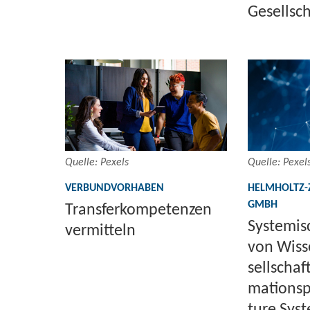
Ge­sell­sc
Quel­le: Pe­xels
Quel­le: Pe­xel
VER­BUND­VOR­HA­BEN
HELMHOLTZ-
GMBH
Trans­fer­kom­pe­ten­zen
Sys­te­mi­
ver­mit­teln
von Wis­s
sell­schaft
ma­ti­ons­
ture Sys­