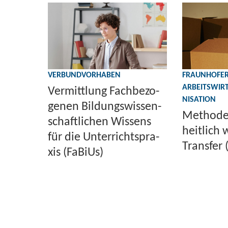
VER­BUND­VOR­HA­BEN
FRAUNHOFER-
ARBEITSWIRT
Ver­mitt­lung Fach­be­zo­
NI­SA­TI­ON
ge­nen Bil­dungs­wis­sen­
Me­tho­de
schaft­li­chen Wis­sens
heit­lich 
für die Un­ter­richts­pra­
Trans­fer 
xis (Fa­Bi­Us)