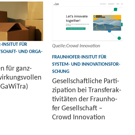
​INSITUT FÜR
Quel­le:Crowd In­no­va­ti­on
SCHAFT-​ UND OR­GA­
FRAUNHOFER-​INSITUT FÜR
SYSTEM-​ UND IN­NO­VA­TI­ONS­FOR­
n für ganz­
SCHUNG
wir­kungs­vol­len
Ge­sell­schaft­li­che Par­ti­
(Ga­Wi­Tra)
zi­pa­ti­on bei Trans­fer­ak­
ti­vi­tä­ten der Fraun­ho­
fer Ge­sell­schaft –
Crowd In­no­va­ti­on