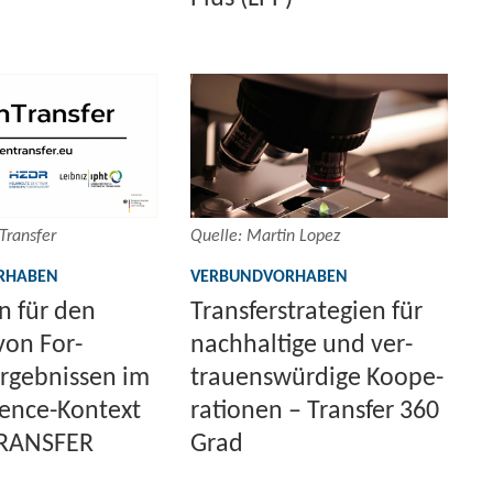
Trans­fer
Quel­le: Mar­tin Lopez
­HA­BEN
VER­BUND­VOR­HA­BEN
en für den
Trans­fer­stra­te­gien für
 von For­
nach­hal­ti­ge und ver­
­geb­nis­sen im
trau­ens­wür­di­ge Ko­ope­
ience-Kontext
ra­tio­nen – Trans­fer 360
RANS­FER
Grad