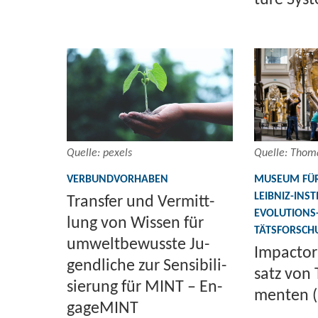
Quel­le: pe­xels
Quel­le: Tho­m
VER­BUND­VOR­HA­BEN
MU­SE­UM FÜR
LEIBNIZ-​INS
Trans­fer und Ver­mitt­
EVOLUTIONS-​ 
lung von Wis­sen für
TÄTS­FOR­SC
um­welt­be­wuss­te Ju­
Im­pact­ori
gend­li­che zur Sen­si­bi­li­
satz von T
sie­rung für MINT – En­
men­ten (
ga­ge­MINT