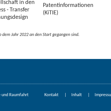
ll­schaft in den
Pa­tent­in­for­ma­tio­nen
ss - Trans­fer
(KiTIE)
hungs­de­sign
e ab dem Jahr 2022 an den Start ge­gan­gen sind.
­gie und Raum­fahrt
Kon­takt
In­halt
Im­pres­s