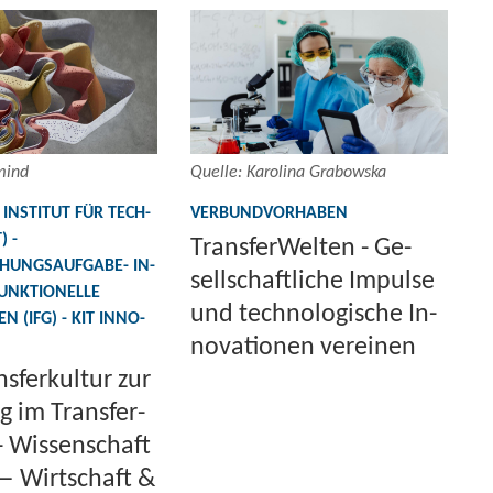
mind
Quel­le: Ka­ro­li­na Gra­bow­s­ka
IN­STI­TUT FÜR TECH­
VER­BUND­VOR­HA­BEN
) -
Trans­fer­Wel­ten - Ge­
HUNGSAUFGABE-​ IN­
sell­schaft­li­che Im­pul­se
UNK­TIO­NEL­LE
und tech­no­lo­gi­sche In­
N (IFG) - KIT IN­NO­
no­va­tio­nen ver­ei­nen
s­fer­kul­tur zur
g im Trans­fer­
- Wis­sen­schaft
 Wirt­schaft &