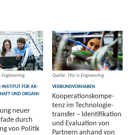
 En­gi­nee­ring
Quel­le: This is En­gi­nee­ring
​INSTITUT FÜR AR­
VER­BUND­VOR­HA­BEN
CHAFT UND OR­GA­NI­
Ko­ope­ra­ti­ons­kom­pe­
tenz im Tech­no­lo­gie­
­ßung neuer
trans­fer – Iden­ti­fi­ka­ti­on
pfa­de durch
und Eva­lua­ti­on von
ng von Po­li­tik
Part­nern an­hand von