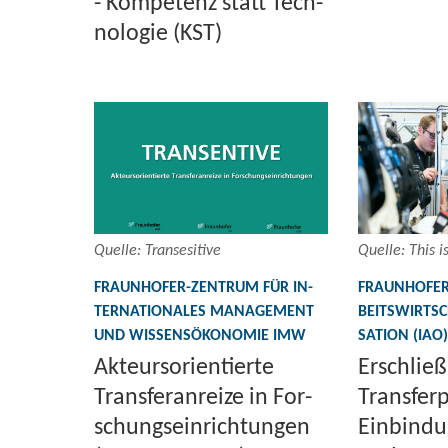
- Kom­pe­tenz statt Tech­
no­lo­gie (KST)
Quel­le: Tran­se­si­ti­ve
Quel­le: This is
FRAUNHOFER-​ZENTRUM FÜR IN­
FRAUNHOFER-
TER­NA­TIO­NA­LES MA­NAGE­MENT
BEITS­WIRT­S
UND WIS­SEN­S­ÖKO­NO­MIE IMW
SA­TI­ON (IAO)
Ak­teurs­ori­en­tier­te
Er­schlie
Trans­fe­r­an­rei­ze in For­
Trans­fer­
schungs­ein­rich­tun­gen
Ein­bin­du