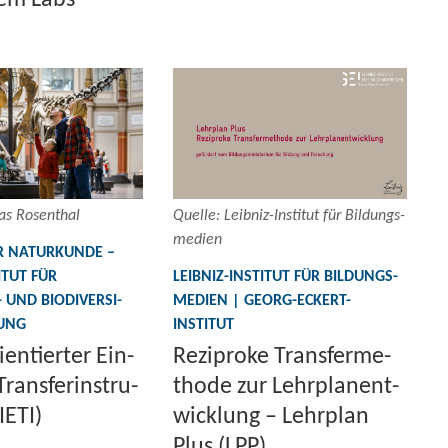
as Ro­sen­thal
Quel­le: Leibniz-​Institut für Bil­dungs­
me­di­en
 NA­TUR­KUN­DE –
TITUT FÜR
LEIBNIZ-​INSTITUT FÜR BIL­DUNGS­
UND BIO­DI­VER­SI­
ME­DI­EN | GEORG-​ECKERT-
HUNG
INSTITUT
­en­tier­ter Ein­
Re­zi­pro­ke Trans­fer­me­
rans­fer­in­stru­
tho­de zur Lehr­plan­ent­
IETI)
wick­lung – Lehr­plan
Plus (LPP)