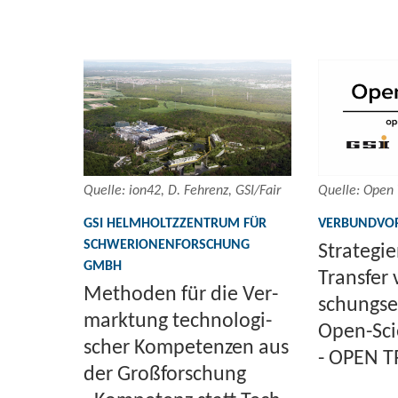
Quel­le: ion42, D. Feh­renz, GSI/Fair
Quel­le: Open 
GSI HELM­HOLTZ­ZEN­TRUM FÜR
VER­BUND­VOR
SCHWER­IO­NEN­FOR­SCHUNG
Stra­te­gi
GMBH
Trans­fer
Me­tho­den für die Ver­
schungs­er
mark­tung tech­no­lo­gi­
Open-​Sc
scher Kom­pe­ten­zen aus
- OPEN T
der Groß­for­schung