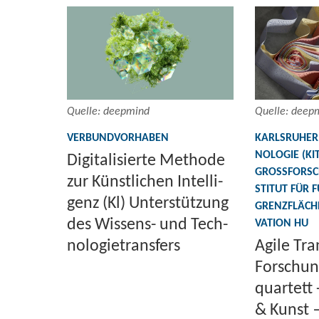
Quel­le: deep­mind
Quel­le: deep­
VER­BUND­VOR­HA­BEN
KARLS­RU­HER 
NO­LO­GIE (KIT
Di­gi­ta­li­sier­te Me­tho­de
GROSSFORSC
zur Künst­li­chen In­tel­li­
STI­TUT FÜR F
genz (Kl) Un­ter­stüt­zung
GRENZ­FLÄ­CHE
des Wissens-​ und Tech­
VA­TI­ON HU
no­lo­gie­trans­fers
Agile Tran
For­schun
quar­tett 
& Kunst —