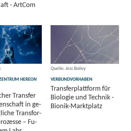
haft - Art­Com
s
Quel­le: Jess Bai­ley
​ZENTRUM HERE­ON
VER­BUND­VOR­HA­BEN
Trans­fer­platt­form für
scher Trans­fer
Bio­lo­gie und Tech­nik -
en­schaft in ge­
Bionik-​Marktplatz
­li­che Trans­for­
pro­zes­se – Fu­
tem Labs