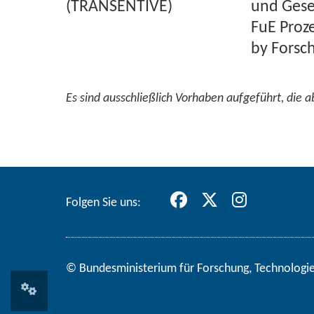
(TRAN­SEN­TI­VE)
und Ge­se
FuE Pro­ze
by For­sc
Es sind aus­schließ­lich Vor­ha­ben auf­ge­führt, di
Fol­gen Sie uns:
© Bun­des­mi­nis­te­ri­um für ­For­schung, Tech­no­lo