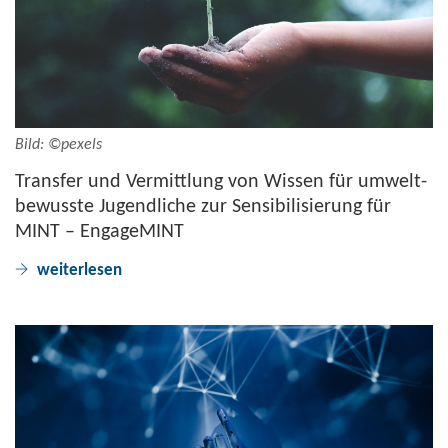
Bild: ©pe­xels
Trans­fer und Ver­mitt­lung von Wis­sen für um­welt­
be­wuss­te Ju­gend­li­che zur Sen­si­bi­li­sie­rung für
MINT – En­ga­ge­MINT
wei­ter­le­sen