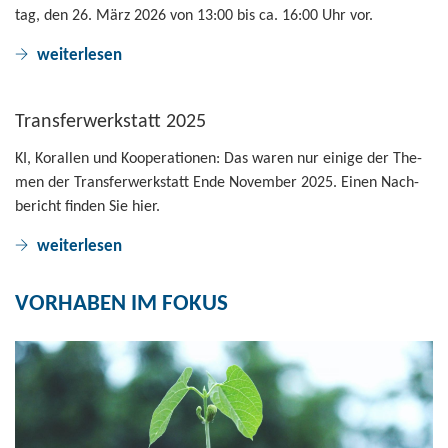
tag, den 26. März 2026 von 13:00 bis ca. 16:00 Uhr vor.
wei­ter­le­sen
Trans­fer­werk­statt 2025
KI, Ko­ral­len und Ko­ope­ra­tio­nen: Das waren nur ei­ni­ge der The­
men der Trans­fer­werk­statt Ende No­vem­ber 2025. Einen Nach­
be­richt fin­den Sie hier.
wei­ter­le­sen
VOR­HA­BEN IM FOKUS