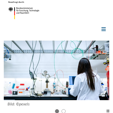
Bild: ©pe­xels