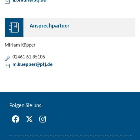
a.braun@ptj.de
An­sprech­part­ner
Mi­ri­am Küp­per
02461 61 85105
m.kuep­per@ptj.de
Fol­gen Sie uns: