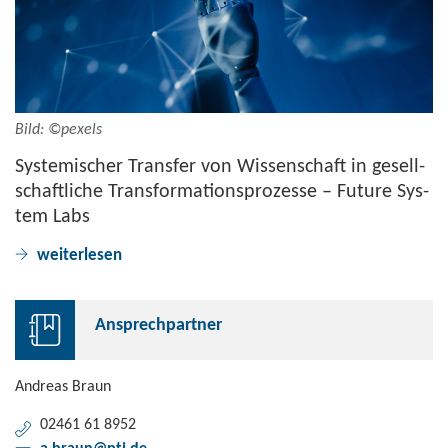
Bild: ©pe­xels
Sys­te­mi­scher Trans­fer von Wis­sen­schaft in ge­sell­
schaft­li­che Trans­for­ma­ti­ons­pro­zes­se – Fu­ture Sys­
tem Labs
wei­ter­le­sen
An­sprech­part­ner
An­dre­as Braun
02461 61 8952