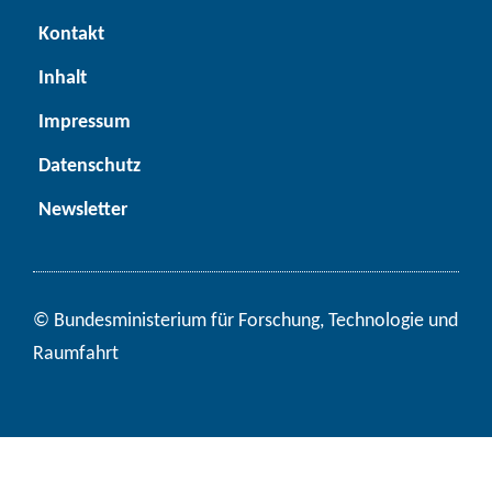
Kon­takt
In­halt
Im­pres­sum
Da­ten­schutz
News­let­ter
© Bun­des­mi­nis­te­ri­um für ­For­schung, Tech­no­lo­gie und
Raum­fahrt