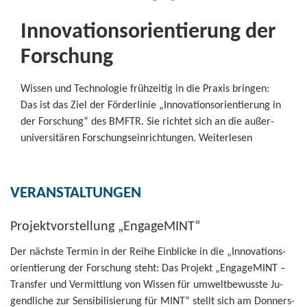
In­no­va­ti­ons­ori­en­tie­rung der
For­schung
Wis­sen und Tech­no­lo­gie früh­zei­tig in die Pra­xis brin­gen:
Das ist das Ziel der För­der­li­nie „In­no­va­ti­ons­ori­en­tie­rung in
der For­schung“ des BMFTR. Sie rich­tet sich an die au­ßer­
uni­ver­si­tä­ren For­schungs­ein­rich­tun­gen. Wei­ter­le­sen
VER­AN­STAL­TUN­GEN
Pro­jekt­vor­stel­lung „En­ga­ge­MINT“
Der nächs­te Ter­min in der Reihe Ein­bli­cke in die „In­no­va­ti­ons­
ori­en­tie­rung der For­schung steht: Das Pro­jekt „En­ga­ge­MINT –
Trans­fer und Ver­mitt­lung von Wis­sen für um­welt­be­wuss­te Ju­
gend­li­che zur Sen­si­bi­li­sie­rung für MINT“ stellt sich am Don­ners­