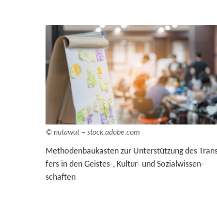
© nu­ta­wut – stock.adobe.com
Me­tho­den­bau­kas­ten zur Un­ter­stüt­zung des Tran
fers in den Geistes-​, Kultur-​ und So­zi­al­wis­sen­
schaf­ten