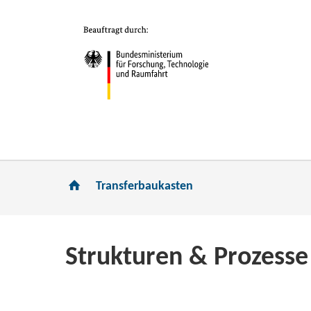
Transferbaukasten
Struk­tu­ren & Pro­zes­se