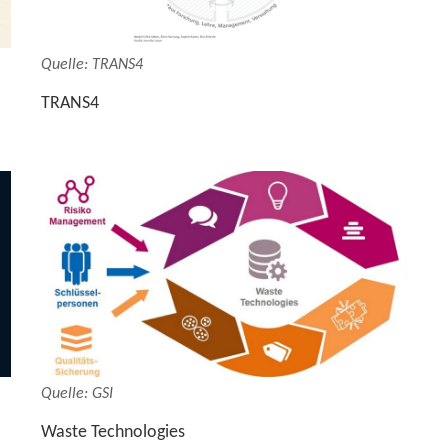
Quel­le: TRANS4
TRANS4
Quel­le: GSI
Waste Tech­no­lo­gies