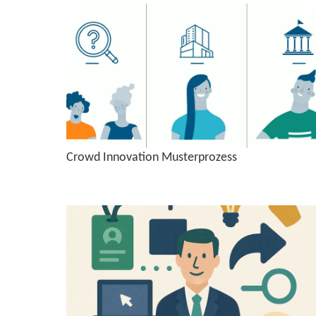
Crowd In­no­va­ti­on Mus­ter­pro­zess