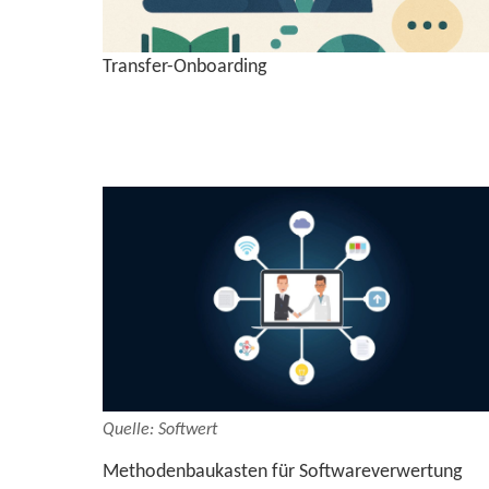
Transfer-​Onboarding
Quel­le: Soft­wert
Me­tho­den­bau­kas­ten für Soft­ware­ver­wer­tung