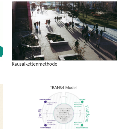
Kau­sal­ket­ten­me­tho­de