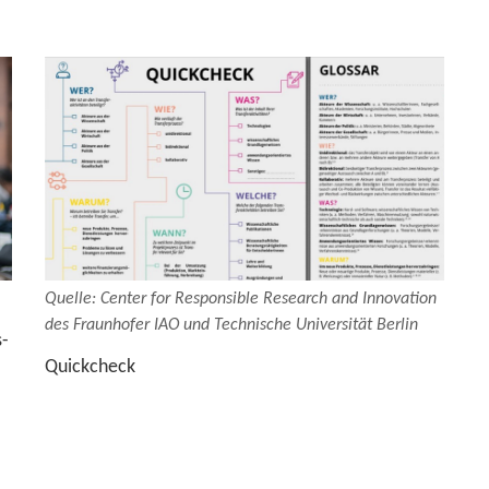
Quel­le: Cen­ter for Re­spon­si­ble Re­se­arch and In­no­va­ti­on
des Fraun­ho­fer IAO und Tech­ni­sche Uni­ver­si­tät Ber­lin
s­
Quick­check